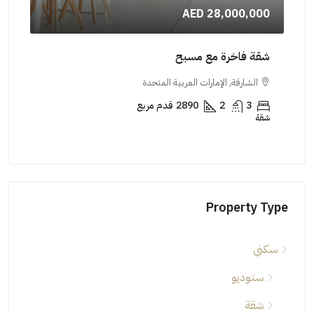
000
AED 28,000,000
شقة فاخرة مع مسبح
فيلا
الشارقة, الإمارات العربية المتحدة
ال
3
2
2890
قدم مربع
شقة
منزل 
Property Type
سكني
ستوديو
شقة