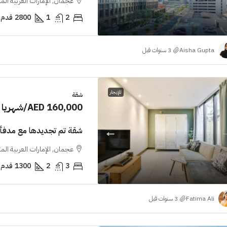
عجمان, الإمارات العربية الم
2
1
2800
قدم 
Aisha Gupta
للإيجار
شقة
AED 160,000
/شهريا
شقة تم تجديدها مع مدفأ
عجمان, الإمارات العربية الم
3
2
1300
قدم 
Fatima Ali