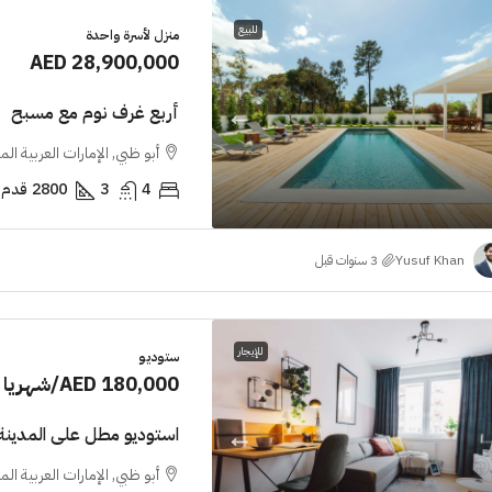
للبيع
منزل لأسرة واحدة
AED 28,900,000
أربع غرف نوم مع مسبح
أبو ظبي, الإمارات العربية ال
4
3
2800
قدم 
Yusuf Khan
للإيجار
ستوديو
AED 180,000
/شهريا
استوديو مطل على المدينة
أبو ظبي, الإمارات العربية ال