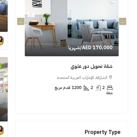
AED 170,000
/شهريا
000,000
شقة تحويل دور علوي
شقة فاخر
م
الشارقة, الإمارات العربية المتحدة
الشارقة, 
2
2
1200
قدم مربع
3
شقة
شقة
Property Type