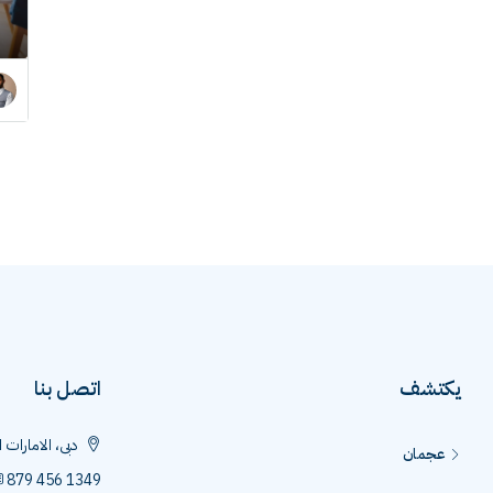
يكتشف
اتصل بنا
دبى، الامارات 
عجمان
879 456 1349