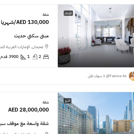
للإيجار
شقة
AED 130,000
/شهريا
مبنى سكني حديث
عجمان, الإمارات العربية الم
2
1
3900
قدم 
Fatima Ali
للبيع
شقة
AED 28,000,000
شقة واسعة مع موقف سيا