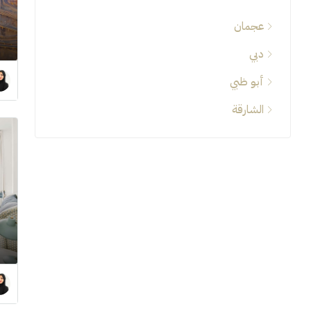
عجمان
دبي
أبو ظبي
الشارقة