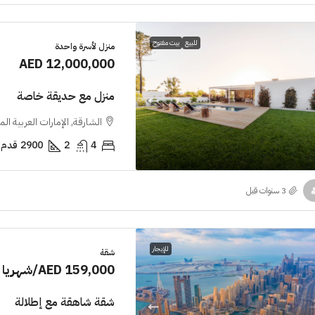
للبيع
بيت مفتوح
منزل لأسرة واحدة
AED 12,000,000
منزل مع حديقة خاصة
الشارقة, الإمارات العربية ال
4
2
2900
قدم 
للإيجار
شقة
AED 159,000
/شهريا
شقة شاهقة مع إطلالة