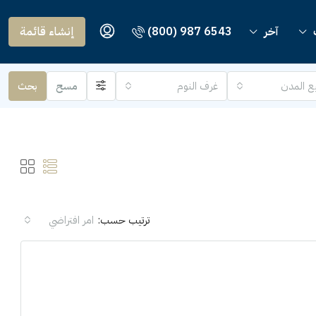
آخر
(800) 987 6543
إنشاء قائمة
ع المدن
غرف النوم
مسح
بحث
ترتيب حسب:
امر افتراضي