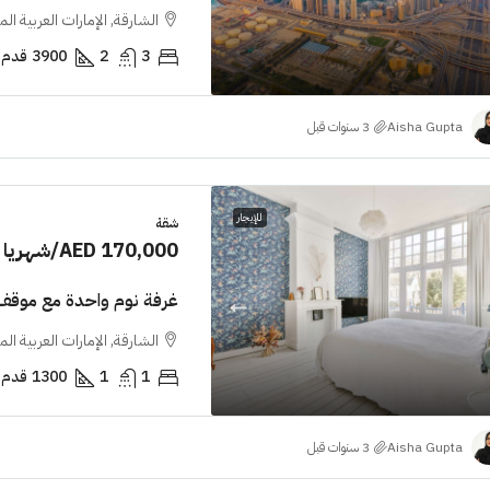
الشارقة, الإمارات العربية ال
3
2
3900
قدم 
Aisha Gupta
للإيجار
شقة
AED 170,000
/شهريا
غرفة نوم واحدة مع موقف
الشارقة, الإمارات العربية ال
1
1
1300
قدم 
Aisha Gupta