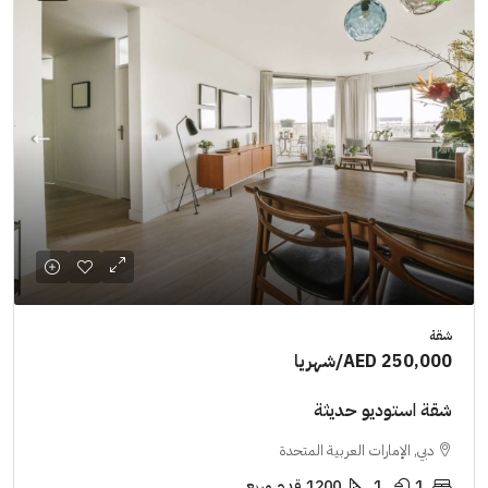
شقة
AED 250,000
/شهريا
شقة استوديو حديثة
دبي, الإمارات العربية المتحدة
1
1
1200
قدم مربع