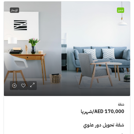
مميز
للإيجار
شقة
AED 170,000
/شهريا
شقة تحويل دور علوي