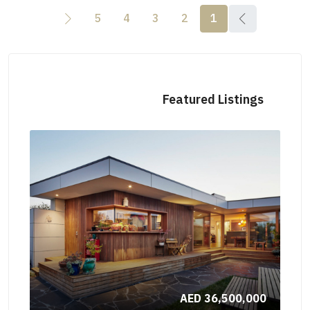
5
4
3
2
1
Featured Listings
000
AED 36,500,000