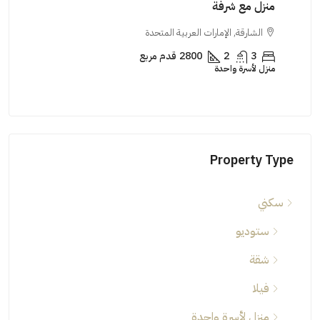
منزل مع شرفة
ستود
الشارقة, الإمارات العربية المتحدة
دب
3
2
2800
قدم مربع
منزل لأسرة واحدة
ستود
Property Type
سكني
ستوديو
شقة
فيلا
منزل لأسرة واحدة