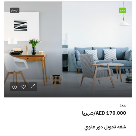
مميز
للإيجار
شقة
AED 170,000
/شهريا
شقة تحويل دور علوي