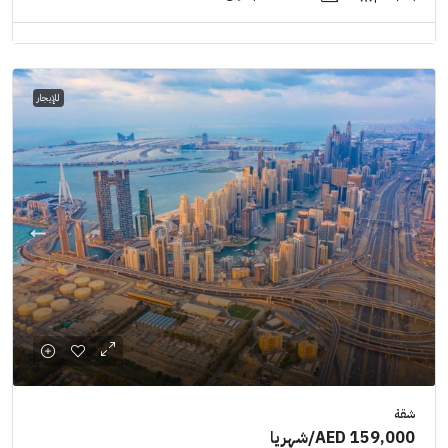
للإيجار
شقة
AED 159,000
/شهريا