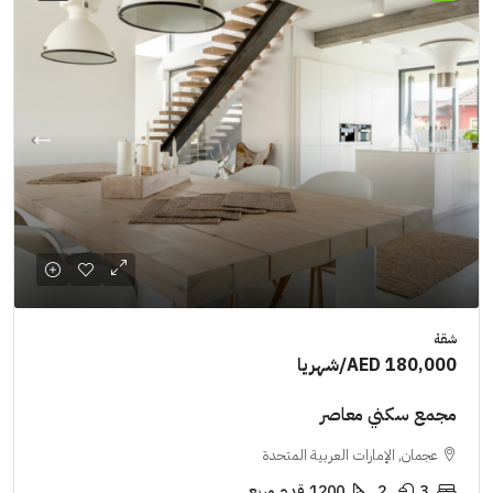
شقة
AED 180,000
/شهريا
مجمع سكني معاصر
عجمان, الإمارات العربية المتحدة
3
2
1200
قدم مربع