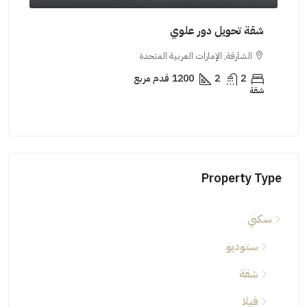
شقة تحويل دور علوي
شقة
الشارقة, الإمارات العربية المتحدة
ال
2
2
1200
قدم مربع
شقة
شقة
Property Type
سكني
ستوديو
شقة
فيلا