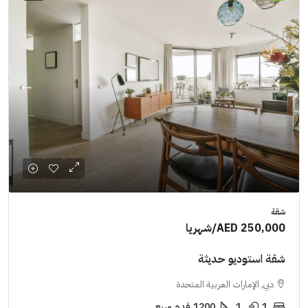
شقة
AED 250,000
/شهريا
شقة استوديو حديثة
دبي, الإمارات العربية المتحدة
1
1
1200
قدم مربع