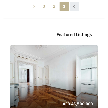
3
2
1
Featured Listings
000
AED 45,500,000