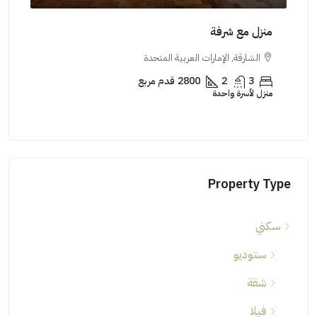
منزل مع شرفة
ستود
الشارقة, الإمارات العربية المتحدة
دب
3
2
2800
قدم مربع
منزل لأسرة واحدة
ستود
Property Type
سكني
ستوديو
شقة
فيلا