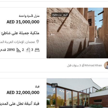
للبيع
بيت مفتوح
منزل لأسرة واحدة
AED 31,000,000
ملكية جميلة على شاطئ ال
عجمان, الإمارات العربية الم
3
2
2890
قدم 
Ahmad Khan
للبيع
فيلا
AED 32,000,000
فيلا أنيقة تطل على المدين