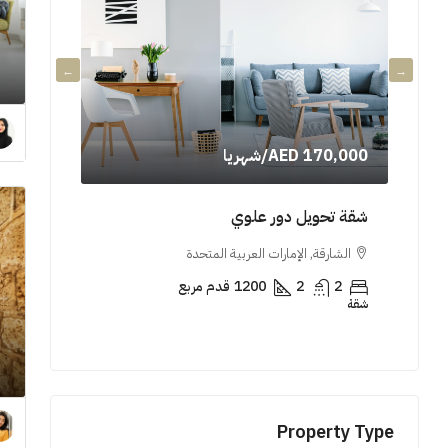
AED 170,000
/شهريا
000,000
شقة تحويل دور علوي
شقة فاخر
الشارقة, الإمارات العربية المتحدة
الشارقة, 
2
2
1200
قدم مربع
3
شقة
شقة
Property Type