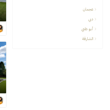
عجمان
دبي
أبو ظبي
الشارقة