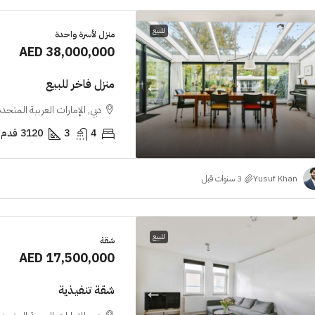
للبيع
منزل لأسرة واحدة
AED 38,000,000
منزل فاخر للبيع
دبي, الإمارات العربية المتحدة
4
3
3120
قدم 
Yusuf Khan
للبيع
شقة
AED 17,500,000
شقة تنفيذية