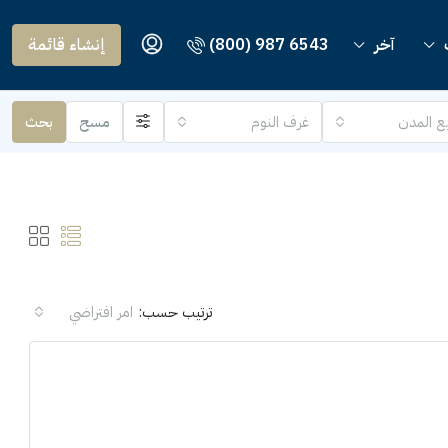
آخر
(800) 987 6543
إنشاء قائمة
ع المدن
غرف النوم
مسح
بحث
ترتيب حسب:
امر افتراضي