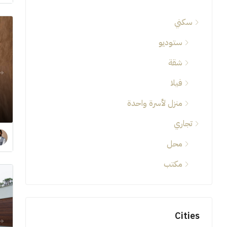
سكني
ستوديو
شقة
فيلا
منزل لأسرة واحدة
تجاري
محل
مكتب
Cities