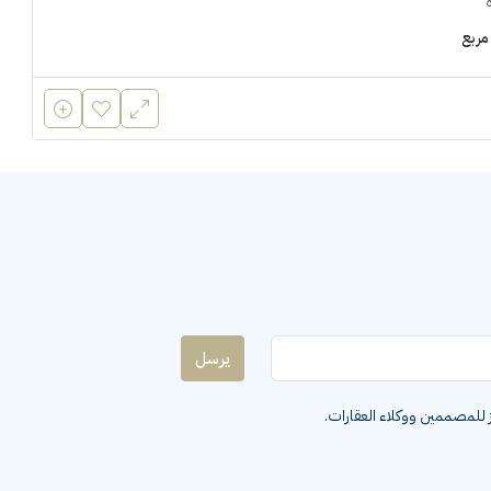
مربع
يرسل