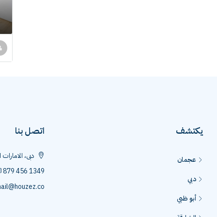
يكتشف
اتصل بنا
دبى، الامارات 
عجمان
879 456 1349
دبي
ail@houzez.co
أبو ظبي