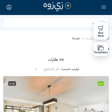
Buy
Now
الصفحة الرئيسية
مغسلة
مغسلة
Templates
46 عقارات
ترتيب حسب:
امر افتراضي
مميز
للإيجار