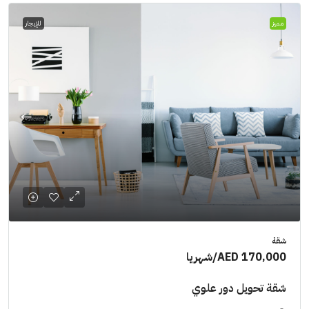
مميز
للإيجار
شقة
AED 170,000
/شهريا
شقة تحويل دور علوي