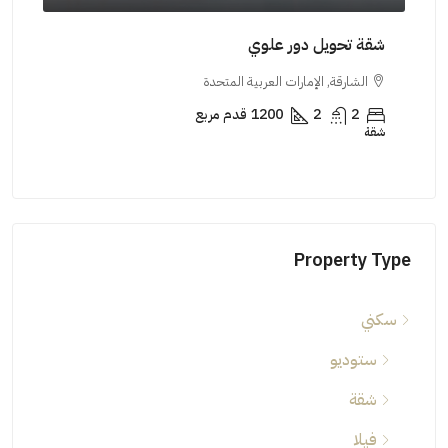
شقة تحويل دور علوي
شقة
الشارقة, الإمارات العربية المتحدة
ال
2
2
1200
قدم مربع
شقة
شقة
Property Type
سكني
ستوديو
شقة
فيلا