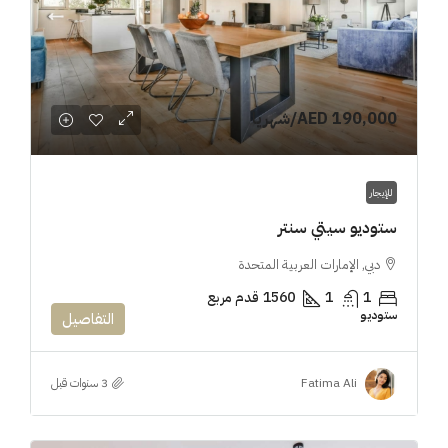
AED 190,000
/شهريا
للإيجار
ستوديو سيتي سنتر
دبي, الإمارات العربية المتحدة
1
1
1560
قدم مربع
ستوديو
التفاصيل
Fatima Ali