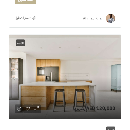
Ahmad Khan
للإيجار
AED 120,000
/شهريا
للإيجار