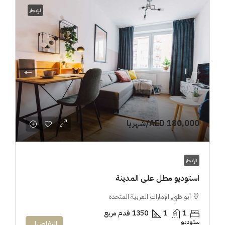
للإيجار
AED 180,000
/شهريا
للإيجار
استوديو مطل على المدينة
أبو ظبي, الإمارات العربية المتحدة
1
1
1350
قدم مربع
ستوديو
التفاصيل