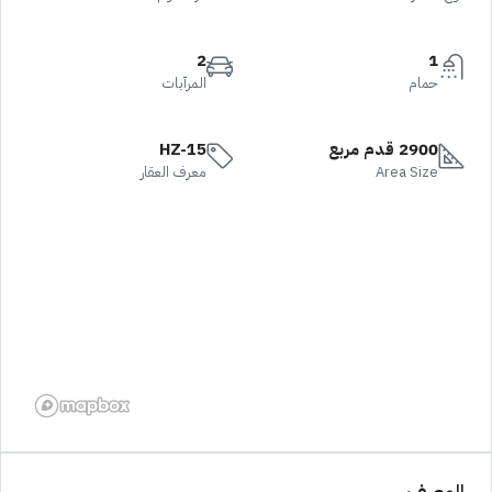
2
1
حمام
المرآبات
2900 قدم مربع
HZ-15
Area Size
معرف العقار
الوصف