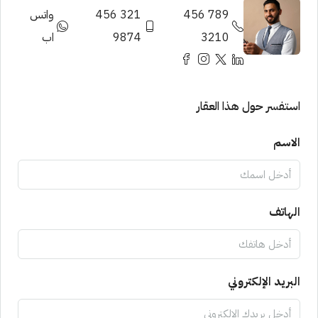
789 456
321 456
واتس
3210
9874
اب
استفسر حول هذا العقار
الاسم
الهاتف
البريد الإلكتروني