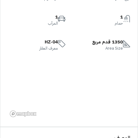
1
1
حمام
المرآب
1350 قدم مربع
HZ-04
Area Size
معرف العقار
الوصف