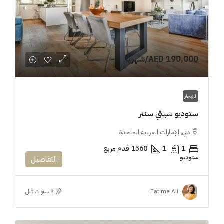
AED 190,000
/شهريا
للإيجار
ستوديو سيتي سنتر
دبي, الإمارات العربية المتحدة
1
1
1560
قدم مربع
ستوديو
التفاصيل
Fatima Ali