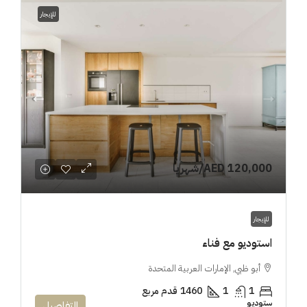
للإيجار
AED 120,000
/شهريا
للإيجار
استوديو مع فناء
أبو ظبي, الإمارات العربية المتحدة
1
1
1460
قدم مربع
ستوديو
التفاصيل