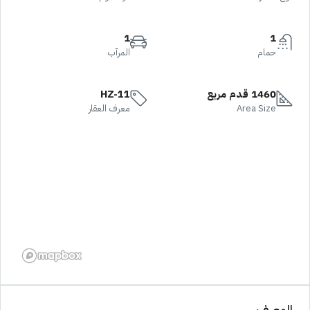
1
1
حمام
المرآب
1460 قدم مربع
HZ-11
Area Size
معرف العقار
الوصف