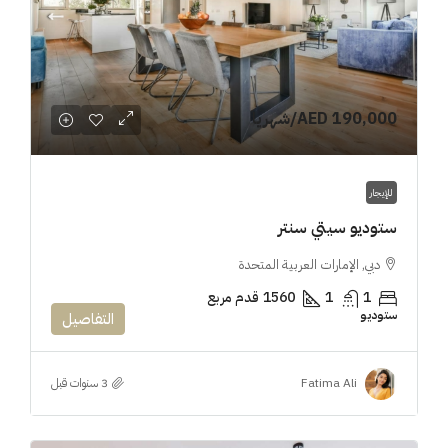
AED 190,000
/شهريا
للإيجار
ستوديو سيتي سنتر
دبي, الإمارات العربية المتحدة
1
1
1560
قدم مربع
ستوديو
التفاصيل
Fatima Ali