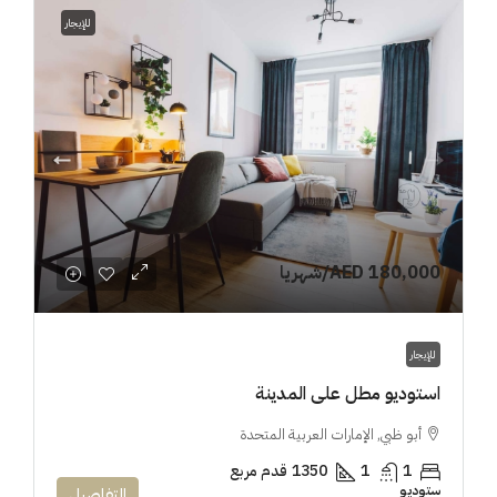
للإيجار
AED 180,000
/شهريا
للإيجار
استوديو مطل على المدينة
أبو ظبي, الإمارات العربية المتحدة
1
1
1350
قدم مربع
ستوديو
التفاصيل