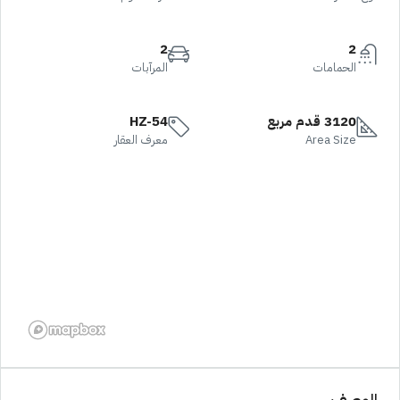
2
2
الحمامات
المرآبات
3120 قدم مربع
HZ-54
Area Size
معرف العقار
الوصف