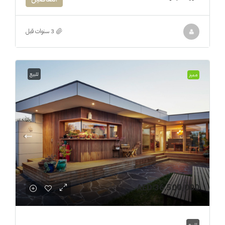
للبيع
مميز
AED 36,500,000
للبيع