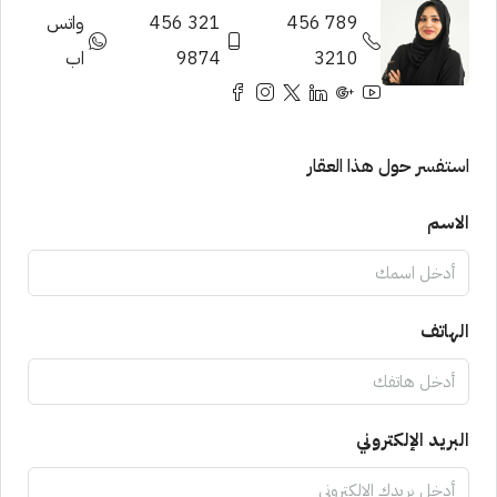
789 456
321 456
واتس
3210
9874
اب
استفسر حول هذا العقار
الاسم
الهاتف
البريد الإلكتروني