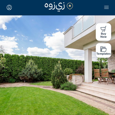
Buy
Now
Templates