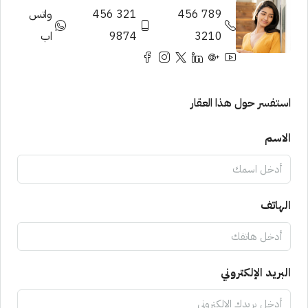
789 456
321 456
واتس
3210
9874
اب
استفسر حول هذا العقار
الاسم
الهاتف
البريد الإلكتروني