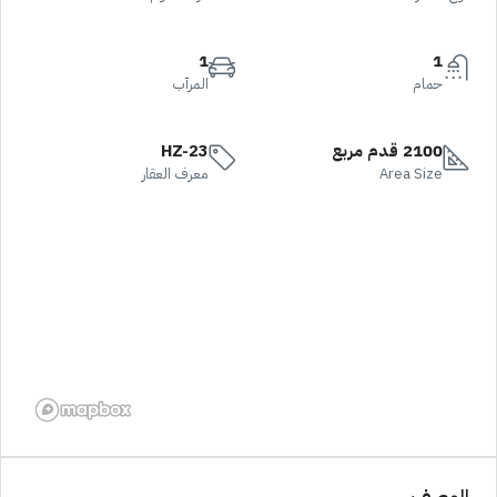
1
1
حمام
المرآب
2100 قدم مربع
HZ-23
Area Size
معرف العقار
الوصف