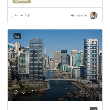
Ahmad Khan
للإيجار
AED 120,000
/شهريا
للإيجار