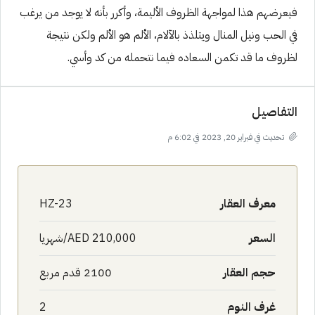
فيعرضهم هذا لمواجهة الظروف الأليمة، وأكرر بأنه لا يوجد من يرغب
في الحب ونيل المنال ويتلذذ بالآلام، الألم هو الألم ولكن نتيجة
لظروف ما قد تكمن السعاده فيما نتحمله من كد وأسي.
التفاصيل
تحديث في فبراير 20, 2023 في 6:02 م
معرف العقار
HZ-23
السعر
AED 210,000/شهريا
حجم العقار
2100 قدم مربع
غرف النوم
2