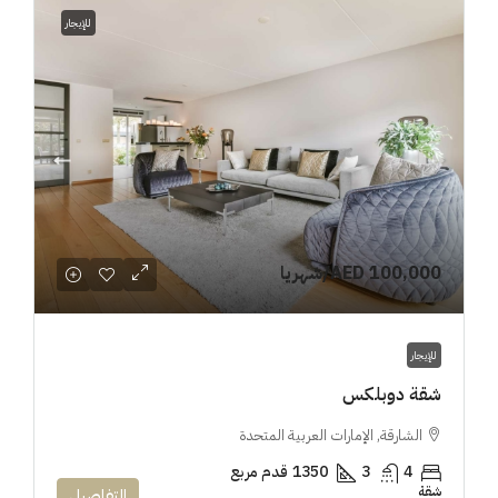
للإيجار
AED 100,000
/شهريا
للإيجار
شقة دوبلكس
الشارقة, الإمارات العربية المتحدة
4
3
1350
قدم مربع
شقة
التفاصيل