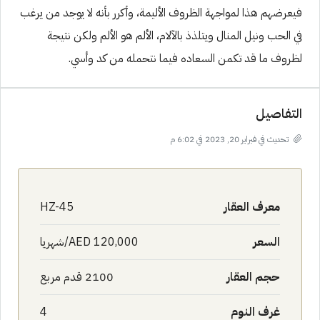
فيعرضهم هذا لمواجهة الظروف الأليمة، وأكرر بأنه لا يوجد من يرغب
في الحب ونيل المنال ويتلذذ بالآلام، الألم هو الألم ولكن نتيجة
لظروف ما قد تكمن السعاده فيما نتحمله من كد وأسي.
التفاصيل
تحديث في فبراير 20, 2023 في 6:02 م
معرف العقار
HZ-45
السعر
AED 120,000/شهريا
حجم العقار
2100 قدم مربع
غرف النوم
4