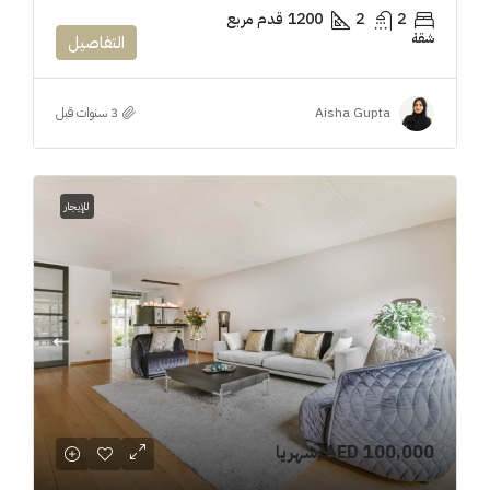
2
2
1200
قدم مربع
شقة
التفاصيل
Aisha Gupta
للإيجار
AED 100,000
/شهريا