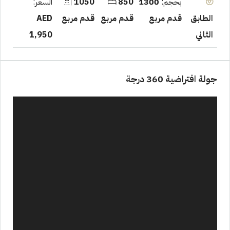
بحجم:
1300
850
1050
السعر:
قدم مربع
قدم مربع
قدم مربع
AED
الطابق
1,950
الثاني
جولة افتراضية 360 درجة