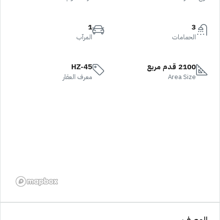
1
3
الحمامات
المرآب
2100 قدم مربع
HZ-45
Area Size
معرف العقار
الوصف