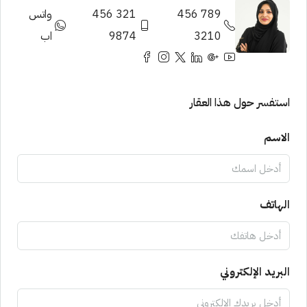
789 456
321 456
واتس
3210
9874
اب
استفسر حول هذا العقار
الاسم
الهاتف
البريد الإلكتروني