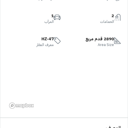
1
2
الحمامات
المرآب
2890 قدم مربع
HZ-47
Area Size
معرف العقار
الوصف