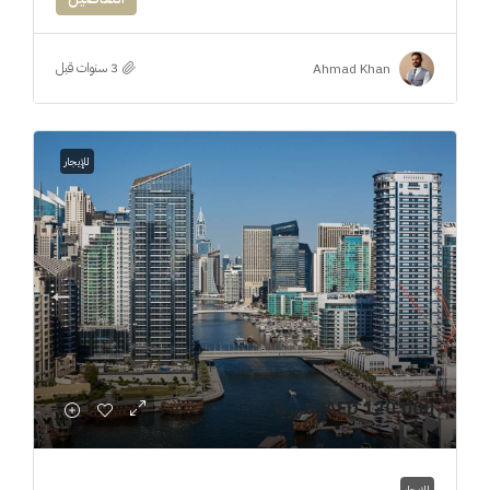
Ahmad Khan
للإيجار
AED 120,000
/شهريا
للإيجار