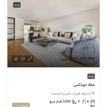
للإيجار
AED 100,000
/شهريا
للإيجار
شقة دوبلكس
الشارقة, الإمارات العربية المتحدة
4
3
1350
قدم مربع
شقة
التفاصيل