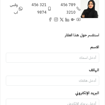
789 456
321 456
واتس
3210
9874
اب
استفسر حول هذا العقار
الاسم
الهاتف
البريد الإلكتروني