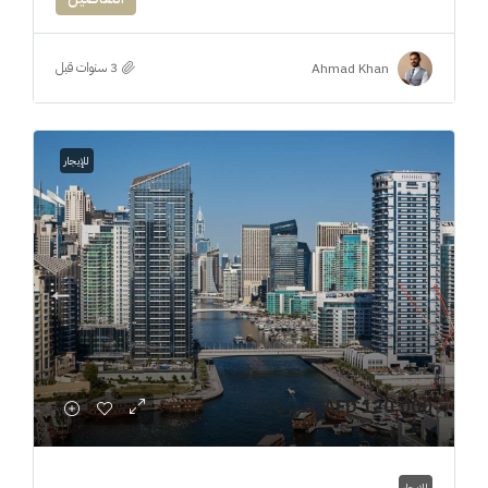
Ahmad Khan
للإيجار
AED 120,000
/شهريا
للإيجار