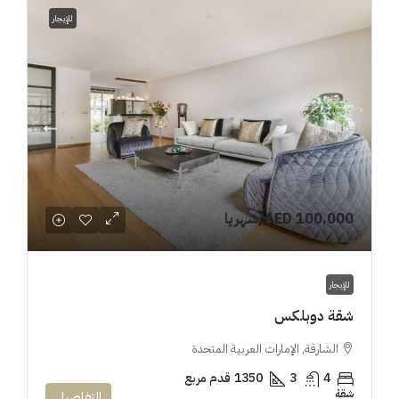
للإيجار
AED 100,000
/شهريا
للإيجار
شقة دوبلكس
الشارقة, الإمارات العربية المتحدة
4
3
1350
قدم مربع
شقة
التفاصيل