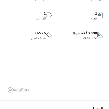
2
1
حمام
المرآبات
2800 قدم مربع
HZ-26
Area Size
معرف العقار
الوصف