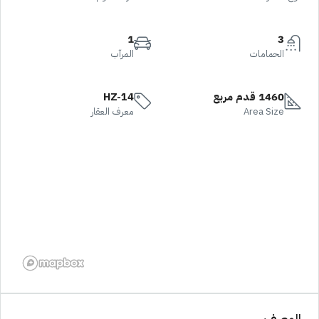
1
3
الحمامات
المرآب
1460 قدم مربع
HZ-14
Area Size
معرف العقار
الوصف