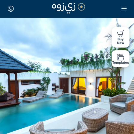
Buy
Now
Templates