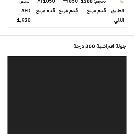
بحجم:
1300
850
1050
السعر:
قدم مربع
قدم مربع
قدم مربع
AED
الطابق
1,950
الثاني
جولة افتراضية 360 درجة