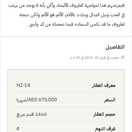
فيعرضهم هذا لمواجهة الظروف الأليمة، وأكرر بأنه لا يوجد من يرغب
في الحب ونيل المنال ويتلذذ بالآلام، الألم هو الألم ولكن نتيجة
لظروف ما قد تكمن السعاده فيما نتحمله من كد وأسي.
التفاصيل
تحديث في فبراير 20, 2023 في 6:02 م
معرف العقار
HZ-14
السعر
AED 670,000/شهريا
حجم العقار
1460 قدم مربع
غرف النوم
4