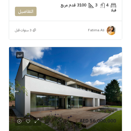
4
3
3100
قدم مربع
فيلا
التفاصيل
Fatima Ali
للبيع
AED 56,000,000