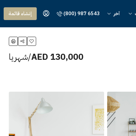
آخر
(800) 987 6543
إنشاء قائمة
AED 130,000
/شهريا