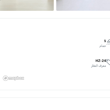
1
حمام
HZ-24
معرف العقار