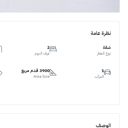
نظرة عامة
شقة
2
نوع العقار
غرف النوم
1
3900 قدم مربع
المرآب
Area Size
الوصف