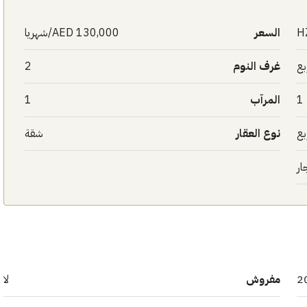
H
السعر
AED 130,000/شهريا
غرف النوم
2
1
المرآب
1
نوع العقار
شقة
ار
2
مفروش
لا