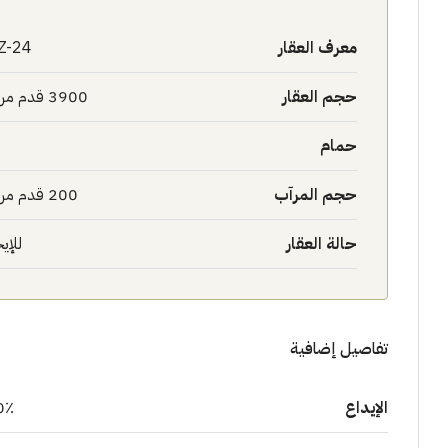
معرف العقار
Z-24
حجم العقار
3900 قدم مربع
حمام
حجم المرآب
200 قدم مربع
حالة العقار
للإيج
تفاصيل إضافية
الإيداع
0٪