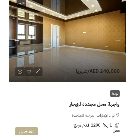
للإيجار
AED 240,000
/شهريا
للإيجار
واجهة محل مجددة للإيجار
دبي, الإمارات العربية المتحدة
1
1290
قدم مربع
محل
التفاصيل