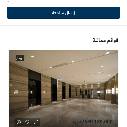
إرسال مراجعة
قوائم مماثلة
للإيجار
AED 180,000
/شهريا