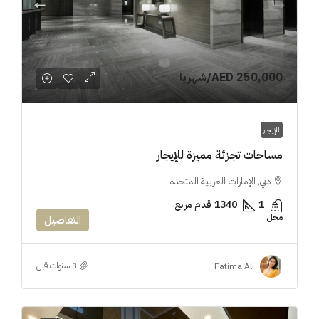
AED 250,000
/شهريا
للإيجار
مساحات تجزئة مميزة للإيجار
دبي, الإمارات العربية المتحدة
1
1340
قدم مربع
محل
التفاصيل
Fatima Ali