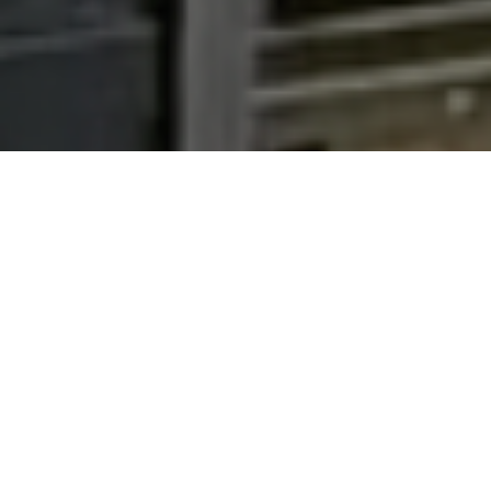
خصائص مميزة
اكتشف أفضل العقارات في محفظتنا مع قسم العقارات
المميزة. من الشقق الحديثة إلى الفيلات الفاخرة ، فأنت
متأكد من العثور على منزل أحلامك هنا.