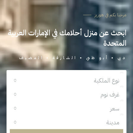
مرحبا بكم في هوزيز
ابحث عن منزل أحلامك في الإمارات العربية
المتحدة
دبي • أبو ظبي • الشارقة • المضيف
نوع الملكية
غرف نوم
سعر
مدينة