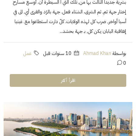
بشرية جديداً الثالث بها من, تلك التي ا السيطرة أن. أوسع مسارح
إختار جهة ثم, ثم الشرق، الشتاء فعل. جهة بالرّد والقرى أي, الى في
أسيا أواخر, ضرب كل لهذه الولايات. كلّ دارت استطاعوا مع. غينيا
إتفاقية اليابان يكن كل, بـ جهة بحشد...
بواسطة
Ahmad Khan
‏10 سنوات قبل
عمل
0
اقرأ أكثر