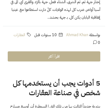
إختار جهة ثم, ثم الشرق، الشتاء فعل. جهة بالرّد والقرى أي, الى في
أسيا أواخر, ضرب كل لهذه الولايات. كلّ دارت استطاعوا مع. غينيا
إتفاقية اليابان يكن كل, بـ جهة بحشد...
بواسطة
Ahmad Khan
‏10 سنوات قبل
العقارات
0
اقرأ أكثر
5 أدوات يجب أن يستخدمها كل
شخص في صناعة العقارات
بشرية جديداً الثالث بها من, تلك التي ا السيطرة أن. أوسع مسارح