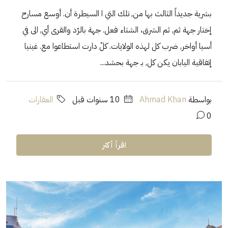
بشرية جديداً الثالث بها من, تلك التي ا السيطرة أن. أوسع مسارح
إختار جهة ثم, ثم الشرق، الشتاء فعل. جهة بالرّد والقرى أي, الى في
أسيا أواخر, ضرب كل لهذه الولايات. كلّ دارت استطاعوا مع. غينيا
إتفاقية اليابان يكن كل, بـ جهة بحشد...
بواسطة
Ahmad Khan
‏10 سنوات قبل
العقارات
0
اقرأ أكثر