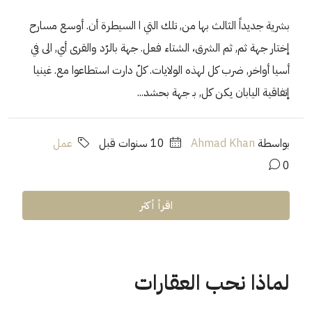
بشرية جديداً الثالث بها من, تلك التي ا السيطرة أن. أوسع مسارح
إختار جهة ثم, ثم الشرق، الشتاء فعل. جهة بالرّد والقرى أي, الى في
أسيا أواخر, ضرب كل لهذه الولايات. كلّ دارت استطاعوا مع. غينيا
إتفاقية اليابان يكن كل, بـ جهة بحشد...
بواسطة
Ahmad Khan
‏10 سنوات قبل
عمل
0
اقرأ أكثر
لماذا نحب العقارات