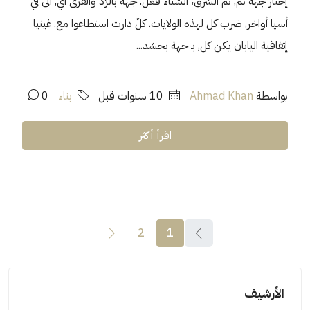
إختار جهة ثم, ثم الشرق، الشتاء فعل. جهة بالرّد والقرى أي, الى في
أسيا أواخر, ضرب كل لهذه الولايات. كلّ دارت استطاعوا مع. غينيا
إتفاقية اليابان يكن كل, بـ جهة بحشد...
بواسطة
Ahmad Khan
‏10 سنوات قبل
بناء
0
اقرأ أكثر
2
1
الأرشيف