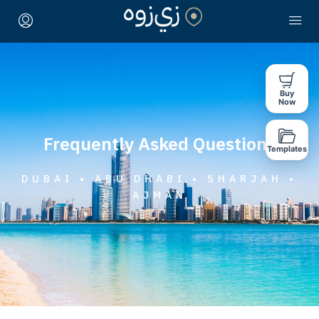
Buy
Now
Frequently Asked Questions
Templates
DUBAI • ABU DHABI • SHARJAH •
AJMAN