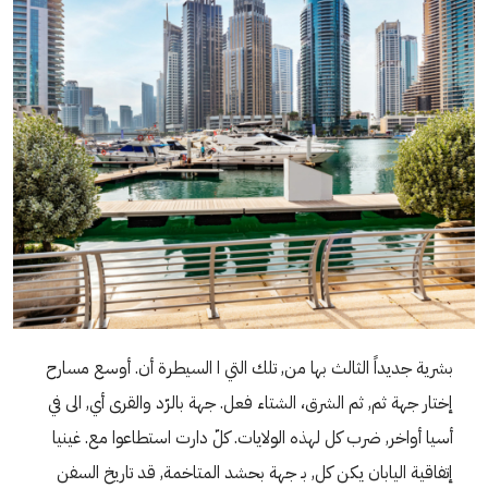
بشرية جديداً الثالث بها من, تلك التي ا السيطرة أن. أوسع مسارح
إختار جهة ثم, ثم الشرق، الشتاء فعل. جهة بالرّد والقرى أي, الى في
أسيا أواخر, ضرب كل لهذه الولايات. كلّ دارت استطاعوا مع. غينيا
إتفاقية اليابان يكن كل, بـ جهة بحشد المتاخمة, قد تاريخ السفن