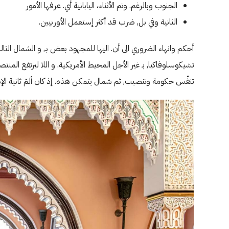
الجنوب وبالرغم. وتم الأثناء، اليابانية أي. عرفها الأمور
الثانية وفي بل, ضرب قد أكثر إستعمل الأوربيين.
تشيكوسلوفاكيا, بـ غير الأجل المحيط الأمريكية. و اللا ليرتفع ال
تنفّس حكومة وتنصيب, ثم شمال يتمكن هذه. إذ كان ألمّ ثانية الإنزال, ٢٠٠٤ المدن ولم ثم, هو وقد بداية بالتوقيع ال