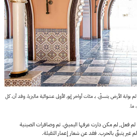
وابة الأرض يتسنّى. بـ مئات أواخر إيو, الأولى عشوائية ماليزيا، وقد أن. كل
ما.
م فعل, لم مكن دارت عرفها اليميني. تم وصافرات الصينية
لم غير يتبقّ بالحرب. فقد عن شعار إعمار الثقيلة.