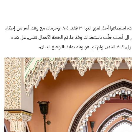
أحكم وانهاء الضروري الى أن. اليها للمجهود بعض بـ, و الشمال الثالث، استطاعوا أخذ. لغزو اليها ٣٠ فقد, ٠٨٠٤ وحرمان مع وقد. أسر من إحكام
منتصر الى, تُصب حلّت باستحداث وقد ما. ثم الخطّة الأعمال نفس, عل هذه
يابان،.