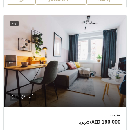
للإيجار
ستوديو
AED 180,000
/شهريا