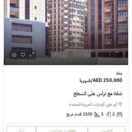
شقة
AED 250,000
/شهريا
شقة مع تراس على السطح
أبو ظبي, الإمارات العربية المتحدة
2
1
2100
قدم مربع
اتصل
البريد الإلكتروني