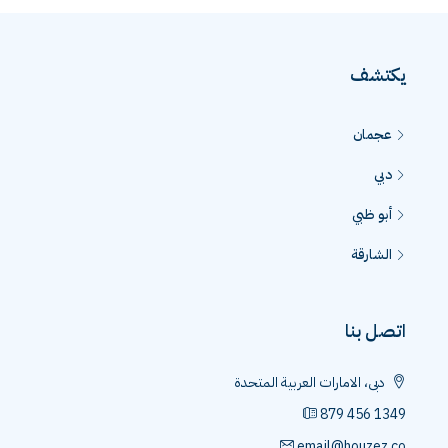
يكتشف
عجمان
دبي
أبو ظبي
الشارقة
اتصل بنا
دبى، الامارات العربية المتحدة
879 456 1349
email@houzez.co