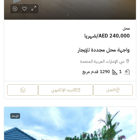
محل
AED 240,000
/شهريا
واجهة محل مجددة للإيجار
دبي, الإمارات العربية المتحدة
1
1290
قدم مربع
اتصل
البريد الإلكتروني
للإيجار