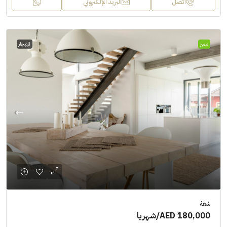
اتصل
البريد الإلكتروني
مميز
للإيجار
شقة
AED 180,000
/شهريا