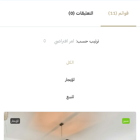
قوائم (11)
التعليقات (0)
ترتيب حسب:
امر افتراضي
الكل
للإيجار
للبيع
مميز
للإيجار