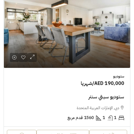
ستوديو
AED 190,000
/شهريا
ستوديو سيتي سنتر
دبي, الإمارات العربية المتحدة
1
1
1560
قدم مربع