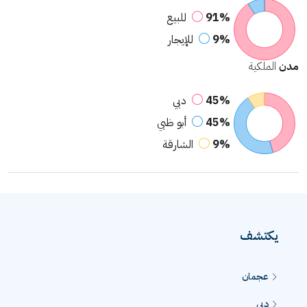
91%
للبيع
9%
للإيجار
مدن
الملكية
45%
دبي
45%
أبو ظبي
9%
الشارقة
يكتشف
عجمان
دبي