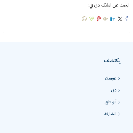
ابحث عن املاک دبی في:
يكتشف
عجمان
دبي
أبو ظبي
الشارقة