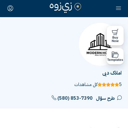
Buy
Now
Templates
املاک دبی
5
كل مشاهدات
طرح سؤال
(580) 853-7390