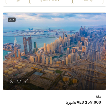
للإيجار
شقة
AED 159,000
/شهريا