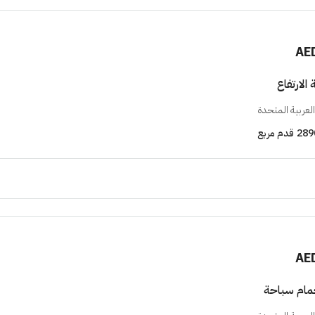
AE
الارتفاع
لعربية المتحدة
289
قدم مربع
AE
مام سباحة