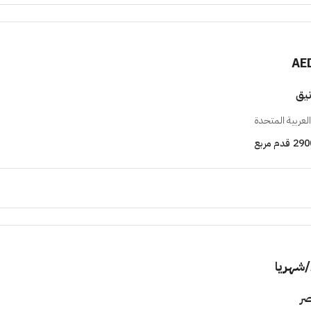
AE
يق
لعربية المتحدة
290
قدم مربع
/شهريا
ر