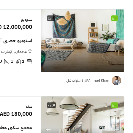
مميز
للبيع
ستوديو
D 12,000,000
استوديو حضري أن
عجمان, الإمارات ا
0
1
1
Ahmad Khan
مميز
للإيجار
شقة
AED 180,000
مجمع سكني معاص