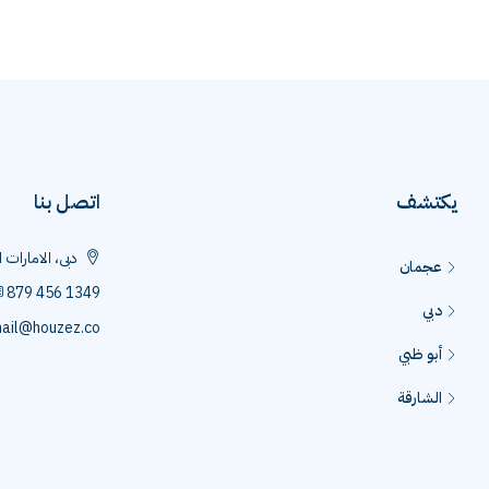
يكتشف
اتصل بنا
دبى، الامارات 
عجمان
879 456 1349
دبي
ail@houzez.co
أبو ظبي
الشارقة