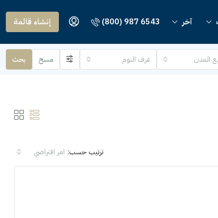
آخر
(800) 987 6543
إنشاء قائمة
ع المدن
غرف النوم
مسح
بحث
ترتيب حسب:
امر افتراضي