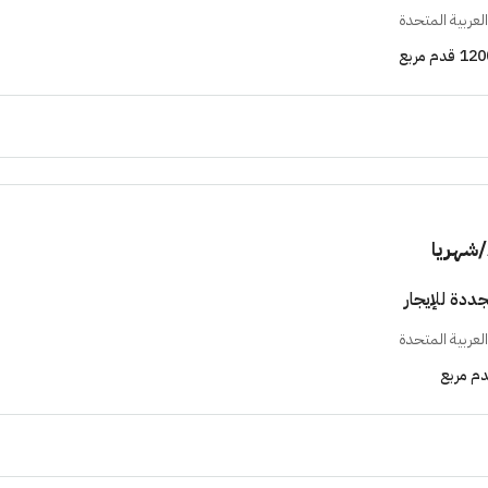
لعربية المتحدة
120
قدم مربع
/شهريا
دة للإيجار
لعربية المتحدة
م مربع