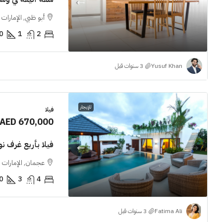
أبو ظبي, الإمارات 
0
1
2
Yusuf Khan
للإيجار
فيلا
AED 670,000
فيلا بأربع غرف ن
عجمان, الإمارات ا
0
3
4
Fatima Ali