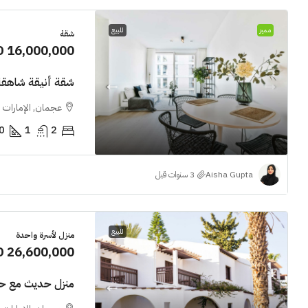
مميز
للبيع
شقة
D 16,000,000
شقة أنيقة شاهقة 
عجمان, الإمارات ا
0
1
2
Aisha Gupta
للبيع
منزل لأسرة واحدة
D 26,600,000
منزل حديث مع ح