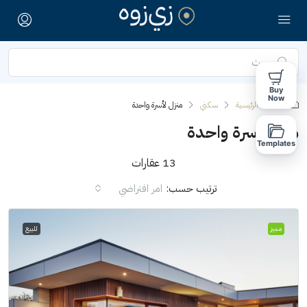
Buy
Now
الصفحة الرئيسية
سكني
منزل لأسرة واحدة
منزل لأسرة واحدة
Templates
13 عقارات
ترتيب حسب:
امر افتراضي
مميز
للبيع