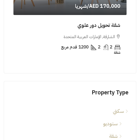
AED 170,000
/شهريا
000
شقة تحويل دور علوي
شقة
الشارقة, الإمارات العربية المتحدة
ال
2
2
1200
قدم مربع
شقة
شقة
Property Type
سكني
ستوديو
شقة