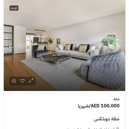
للإيجار
شقة
AED 100,000
/شهريا
شقة دوبلكس