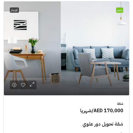
مميز
للإيجار
شقة
AED 170,000
/شهريا
شقة تحويل دور علوي