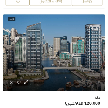
اتصل
البريد الإلكتروني
للإيجار
شقة
AED 120,000
/شهريا