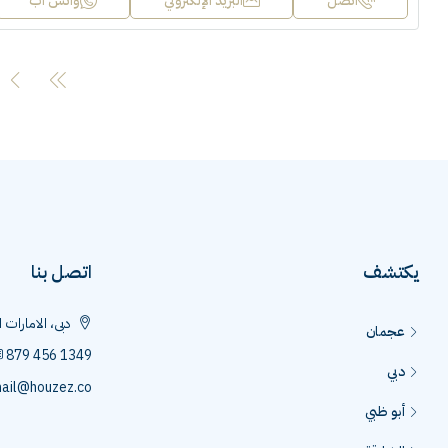
اتصل
البريد الإلكتروني
واتس اب
يكتشف
اتصل بنا
دبى، الامارات 
عجمان
879 456 1349
دبي
ail@houzez.co
أبو ظبي