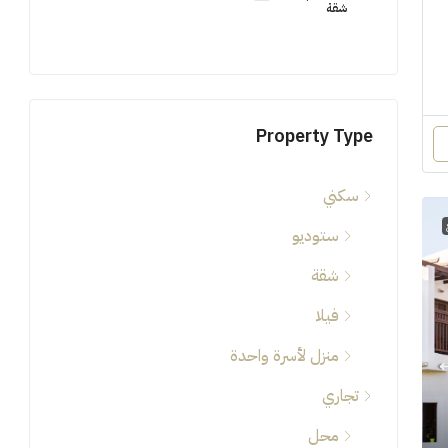
شقة
شقة
Property Type
سكني
ستوديو
شقة
فيلا
منزل لأسرة واحدة
تجاري
محل