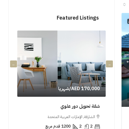
Featured Listings
AED 170,000
/شهريا
0,000
شقة تحويل دور علوي
شقة فا
الشارقة, الإمارات العربية المتحدة
الشار
2
2
1200
قدم مربع
3