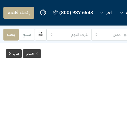
آخر
(800) 987 6543
إنشاء قائمة
ع المدن
غرف النوم
مسح
بحث
السابق
التالى