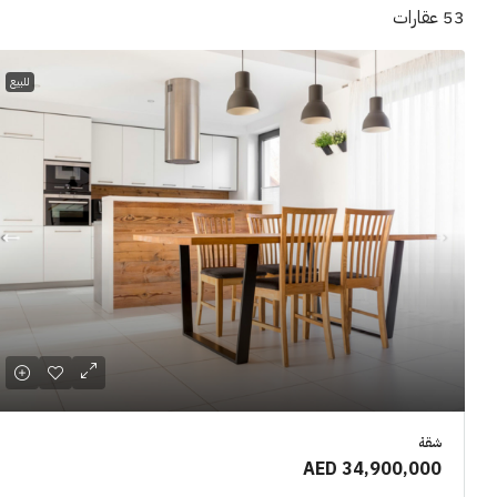
53 عقارات
للبيع
,500,000
منزل مع ش
شقة
الشارقة, ا
AED 34,900,000
2
3