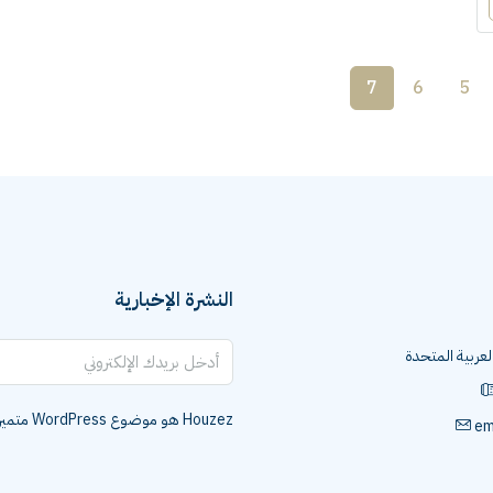
7
6
5
النشرة الإخبارية
العربية المتحدة
Houzez هو موضوع WordPress متميز للمصممين ووكلاء العقارات.
em