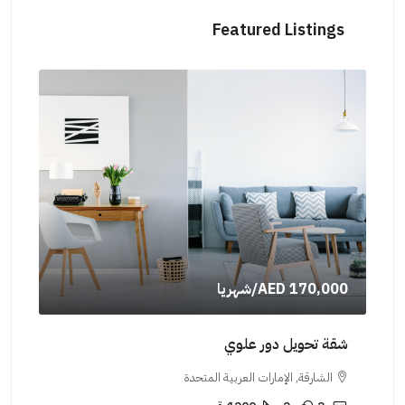
Featured Listings
AED 170,000
/شهريا
000
شقة تحويل دور علوي
شقة
الشارقة, الإمارات العربية المتحدة
ال