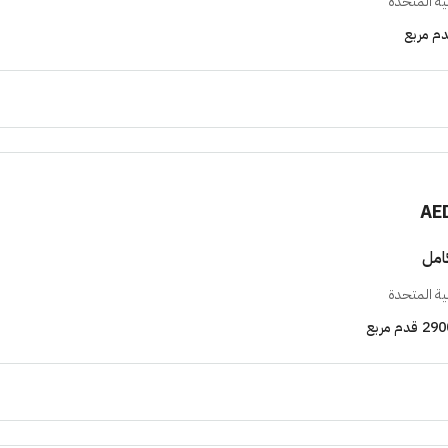
بية المتحدة
م مربع
AE
امل
بية المتحدة
290
قدم مربع