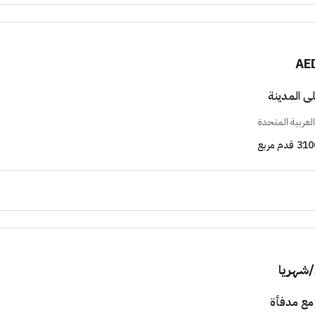
AE
ى المدينة
لعربية المتحدة
310
قدم مربع
/شهريا
مع مدفأة