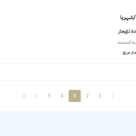
/شهريا
 للإيجار
بية المتحدة
م مربع
5
4
3
2
1