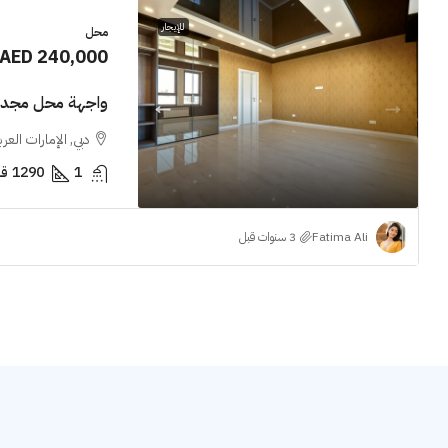
للإيجار
محل
AED 240,000
واجهة محل مجددة
دبي, الإمارات العر
1
1290
قد
Fatima Ali