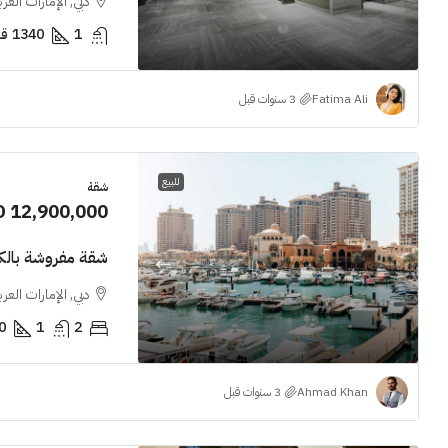
دبي, الإمارات العر
1
1340
قد
Fatima Ali
للبيع
شقة
D 12,900,000
شقة مفروشة بالك
دبي, الإمارات العر
0
1
2
Ahmad Khan