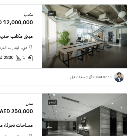
للبيع
مكتب
D 12,000,000
مبنى مكاتب حديث
دبي, الإمارات العر
1
2800
قد
Yusuf Khan
للإيجار
محل
AED 250,000
مساحات تجزئة ممي