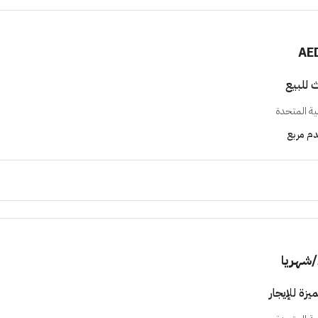
AE
 للبيع
بية المتحدة
م مربع
/شهريا
زة للإيجار