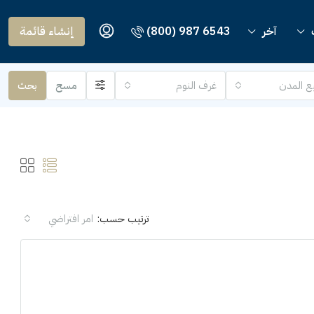
آخر
(800) 987 6543
إنشاء قائمة
ع المدن
غرف النوم
مسح
بحث
ترتيب حسب:
امر افتراضي