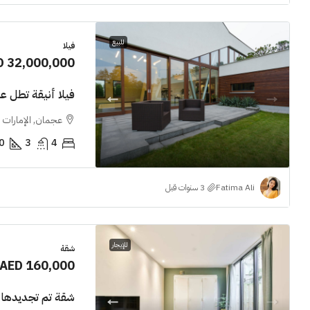
للبيع
فيلا
D 32,000,000
فيلا أنيقة تطل عل
عجمان, الإمارات ا
0
3
4
Fatima Ali
للإيجار
شقة
AED 160,000
شقة تم تجديدها 