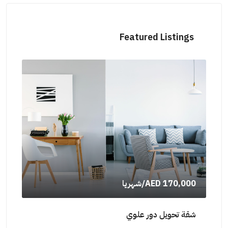
Featured Listings
AED 170,000
/شهريا
000
شقة تحويل دور علوي
شقة