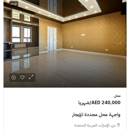
للإيجار
محل
AED 240,000
/شهريا
واجهة محل مجددة للإيجار
دبي, الإمارات العربية المتحدة