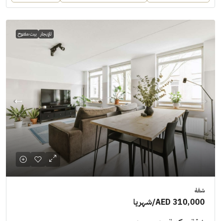
للإيجار
بيت مفتوح
شقة
AED 310,000
/شهريا