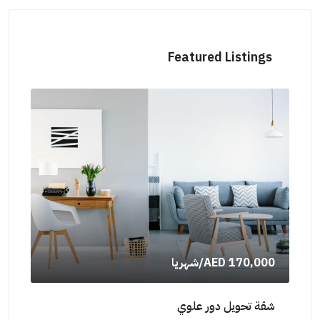
Featured Listings
AED 170,000
/شهريا
000
شقة تحويل دور علوي
شقة