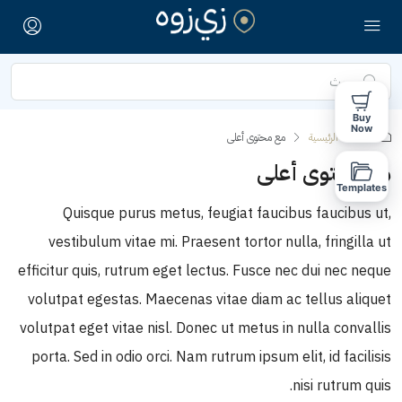
Buy
Now
الصفحة الرئيسية
مع محتوى أعلى
مع محتوى أعلى
Templates
Quisque purus metus, feugiat faucibus faucibus ut,
vestibulum vitae mi. Praesent tortor nulla, fringilla ut
efficitur quis, rutrum eget lectus. Fusce nec dui nec neque
volutpat egestas. Maecenas vitae diam ac tellus aliquet
volutpat eget vitae nisl. Donec ut metus in nulla convallis
porta. Sed in odio orci. Nam rutrum ipsum elit, id facilisis
nisi rutrum quis.