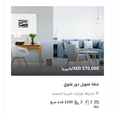
AED 170,000
/شهريا
000
شقة تحويل دور علوي
شقة
الشارقة, الإمارات العربية المتحدة
ال
2
2
1200
قدم مربع
شقة
شقة