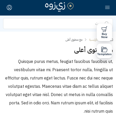
Buy
Now
الصفحة الرئيسية
مع محتوى أعلى
مع محتوى أعلى
Templates
Quisque purus metus, feugiat faucibus faucibus ut,
vestibulum vitae mi. Praesent tortor nulla, fringilla ut
efficitur quis, rutrum eget lectus. Fusce nec dui nec neque
volutpat egestas. Maecenas vitae diam ac tellus aliquet
volutpat eget vitae nisl. Donec ut metus in nulla convallis
porta. Sed in odio orci. Nam rutrum ipsum elit, id facilisis
nisi rutrum quis.