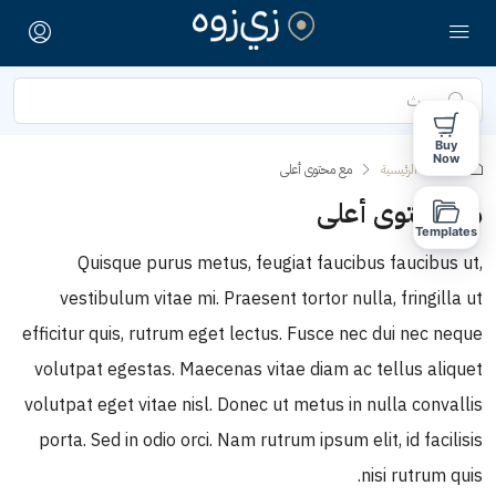
Buy
Now
الصفحة الرئيسية
مع محتوى أعلى
مع محتوى أعلى
Templates
Quisque purus metus, feugiat faucibus faucibus ut,
vestibulum vitae mi. Praesent tortor nulla, fringilla ut
efficitur quis, rutrum eget lectus. Fusce nec dui nec neque
volutpat egestas. Maecenas vitae diam ac tellus aliquet
volutpat eget vitae nisl. Donec ut metus in nulla convallis
porta. Sed in odio orci. Nam rutrum ipsum elit, id facilisis
nisi rutrum quis.