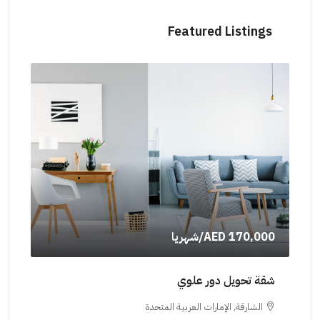
Featured Listings
AED 170,000
/شهريا
000
شقة تحويل دور علوي
شقة
الشارقة, الإمارات العربية المتحدة
ال