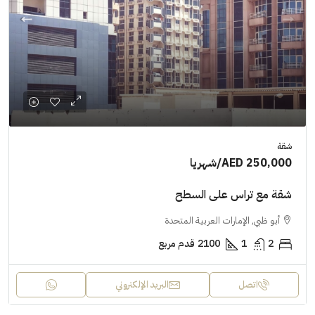
شقة
AED 250,000
/شهريا
شقة مع تراس على السطح
أبو ظبي, الإمارات العربية المتحدة
2
1
2100
قدم مربع
اتصل
البريد الإلكتروني