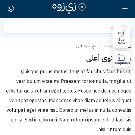
Buy
Now
الصفحة الرئيسية
مع محتوى أعلى
مع محتوى أعلى
Templates
Quisque purus metus, feugiat faucibus faucibus ut,
vestibulum vitae mi. Praesent tortor nulla, fringilla ut
efficitur quis, rutrum eget lectus. Fusce nec dui nec neque
volutpat egestas. Maecenas vitae diam ac tellus aliquet
volutpat eget vitae nisl. Donec ut metus in nulla convallis
porta. Sed in odio orci. Nam rutrum ipsum elit, id facilisis
nisi rutrum quis.